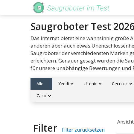
Skip
to
main
content
Saugroboter Test 2026
Das Internet bietet eine wahnsinnig große
anderen aber auch etwas Unentschlossenheit
Saugroboter der verschiedensten Marken ge
erleichtern. Genauer gesagt wurden die Sa
für unsere unabhängige Bewertungen und
Alle
Yeedi
Ultenic
Cecotec
Zaco
Ansicht
Filter
Filter zurücksetzen