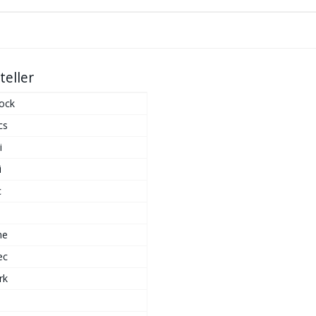
teller
ock
cs
i
i
c
me
ec
rk